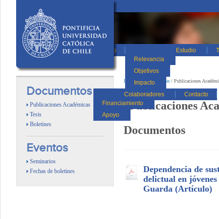
Inicio
Estudio
T
Relevancia
Objetivos
Inicio
/
Documentación
/
Publicaciones Académi
Impacto
Documentos
Colaboradores
Contacto
Publicaciones Ac
Financiamiento
Publicaciones Académicas
Tesis
Apoyo
Boletines
Documentos
Eventos
Seminarios
Dependencia de sust
Fechas de boletines
delictual en jóvenes 
Guarda (Artículo)