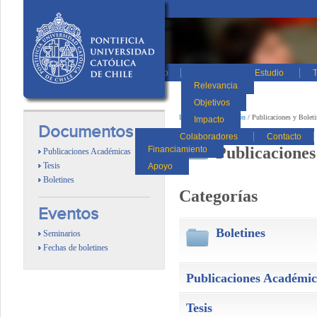
Inicio
Estudio
T
Relevancia
Objetivos
Inicio
/
Documentación
/
Publicaciones y Boleti
Impacto
Documentos
Colaboradores
Contacto
Publicaciones
Financiamiento
Publicaciones Académicas
Tesis
Apoyo
Boletines
Categorías
Eventos
Boletines
Seminarios
Fechas de boletines
Publicaciones Académic
Tesis