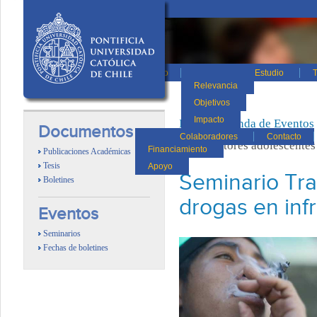
Inicio
Estudio
T
Relevancia
Objetivos
Impacto
Inicio
/
Agenda de Eventos
Documentos
Colaboradores
Contacto
en infractores adolescentes
Financiamiento
Publicaciones Académicas
Tesis
Apoyo
Seminario Tra
Boletines
drogas en inf
Eventos
Seminarios
Fechas de boletines