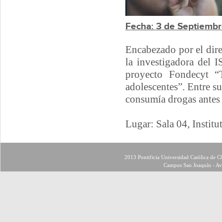
Fecha: 3 de Septiemb
Encabezado por el dire
la investigadora del I
proyecto Fondecyt “T
adolescentes”. Entre s
consumía drogas antes 
Lugar: Sala 04, Institu
2013 Pontificia Universidad Católica de Ch
Campus San Joaquín - Av