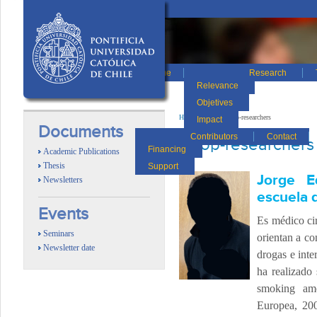
Home
Research
Relevance
Objetives
Home
/
Team
/
Coop-researchers
Impact
Documents
Contributors
Contact
Coop-researchers
Financing
Academic Publications
Thesis
Support
Jorge E
Newsletters
escuela 
Events
Es médico cir
Seminars
orientan a co
Newsletter date
drogas e inte
ha realizado
smoking amo
Europea, 200