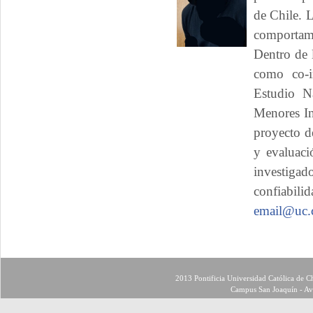
de Chile. L
comportami
Dentro de 
como co-i
Estudio N
Menores In
proyecto de
y evaluaci
investigad
confiabilid
email@uc.
2013 Pontificia Universidad Católica de Ch
Campus San Joaquín - Av