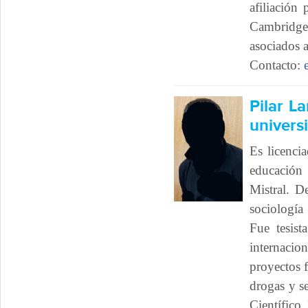
afiliación
Cambridge
asociados a
Contacto:
Pilar La
univers
Es licenci
educación 
Mistral. D
sociología
Fue tesist
internacio
proyectos f
drogas y s
Científic